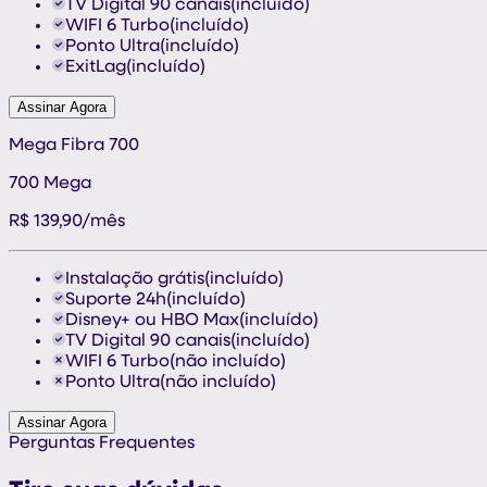
TV Digital 90 canais
(incluído)
WIFI 6 Turbo
(incluído)
Ponto Ultra
(incluído)
ExitLag
(incluído)
Assinar Agora
Mega Fibra 700
700
Mega
R$
139,90
/mês
Instalação grátis
(incluído)
Suporte 24h
(incluído)
Disney+ ou HBO Max
(incluído)
TV Digital 90 canais
(incluído)
WIFI 6 Turbo
(não incluído)
Ponto Ultra
(não incluído)
Assinar Agora
Perguntas Frequentes