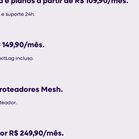
 e planos a partir de R$ 109,90/mês.
 e suporte 24h.
 149,90/mês.
xitLag incluso.
 roteadores Mesh.
teador.
or R$ 249,90/mês.