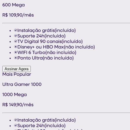
600
Mega
R$
109,90
/mês
Instalação grátis
(incluído)
Suporte 24h
(incluído)
TV Digital 90 canais
(incluído)
Disney+ ou HBO Max
(não incluído)
WIFI 6 Turbo
(não incluído)
Ponto Ultra
(não incluído)
Assinar Agora
Mais Popular
Ultra Gamer 1000
1000
Mega
R$
149,90
/mês
Instalação grátis
(incluído)
Suporte 24h
(incluído)