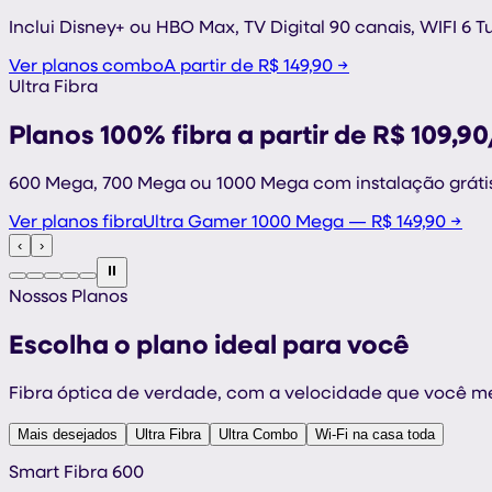
Inclui Disney+ ou HBO Max, TV Digital 90 canais, WIFI 6 
Ver planos combo
A partir de R$ 149,90 →
Ultra Fibra
Planos 100% fibra a partir de R$ 109,9
600 Mega, 700 Mega ou 1000 Mega com instalação grátis 
Ver planos fibra
Ultra Gamer 1000 Mega — R$ 149,90 →
‹
›
⏸
Nossos Planos
Escolha o plano
ideal
para você
Fibra óptica de verdade, com a velocidade que você m
Mais desejados
Ultra Fibra
Ultra Combo
Wi-Fi na casa toda
Smart Fibra 600