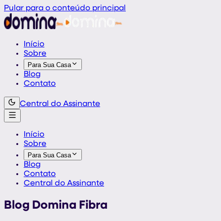
Pular para o conteúdo principal
Início
Sobre
Para Sua Casa
Blog
Contato
Central do Assinante
Início
Sobre
Para Sua Casa
Blog
Contato
Central do Assinante
Blog Domina Fibra